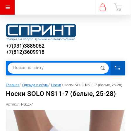
+7(931)3885062
+7(812)3609918
Главная
 \ 
Одежда и обувь
 \ 
Носки
 \ Носки SOLO NS11-7 (белые, 25-28)
Носки SOLO NS11-7 (белые, 25-28)
Артикул:
NS11-7