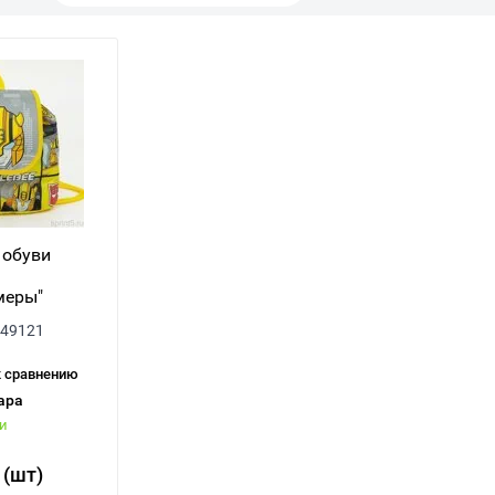
 обуви
меры"
49121
к сравнению
ара
ии
(шт)