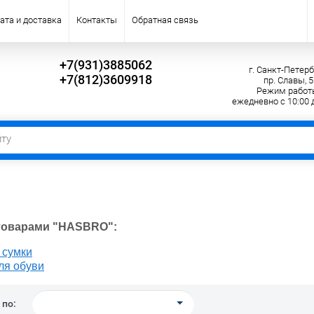
ата и доставка
Контакты
Обратная связь
+7(931)3885062
г. Санкт-Петерб
+7(812)3609918
пр. Славы, 5
Режим работ
ежедневно с 10:00 
 товарами "HASBRO":
 сумки
ля обуви
 по: